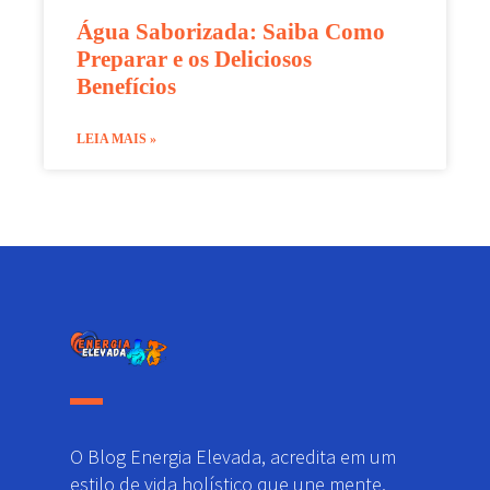
Água Saborizada: Saiba Como
Preparar e os Deliciosos
Benefícios
LEIA MAIS »
O Blog Energia Elevada, acredita em um
estilo de vida holístico que une mente,