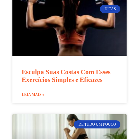
DICAS
Esculpa Suas Costas Com Esses
Exercícios Simples e Eficazes
LEIA MAIS »
DE TUDO UM POUCO