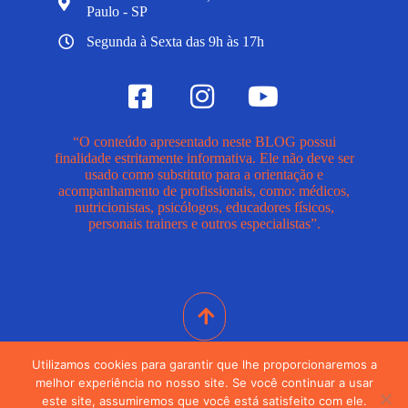
Paulo - SP
Segunda à Sexta das 9h às 17h
“O conteúdo apresentado neste BLOG possui
finalidade estritamente informativa. Ele não deve ser
usado como substituto para a orientação e
acompanhamento de profissionais, como: médicos,
nutricionistas, psicólogos, educadores físicos,
personais trainers e outros especialistas”.
Utilizamos cookies para garantir que lhe proporcionaremos a
melhor experiência no nosso site. Se você continuar a usar
© 2024. Todos Os Direitos Reservados
este site, assumiremos que você está satisfeito com ele.