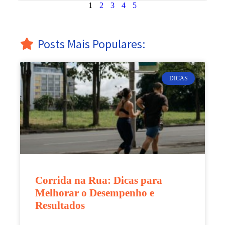
1
2
3
4
5
Posts Mais Populares:
DICAS
Corrida na Rua: Dicas para
Melhorar o Desempenho e
Resultados