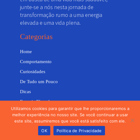
junte-se a nós nesta jornada de
transformação rumo a uma energia
elevada e uma vida plena.
Categorias
Home
Comportamento
Curiosidades
De Tudo um Pouco
Dicas
Energia Elevada
Utilizamos cookies para garantir que lhe proporcionaremos a
Receitas
melhor experiência no nosso site. Se você continuar a usar
este site, assumiremos que você está satisfeito com ele.
Web Stories
OK
Política de Privacidade
Institucional