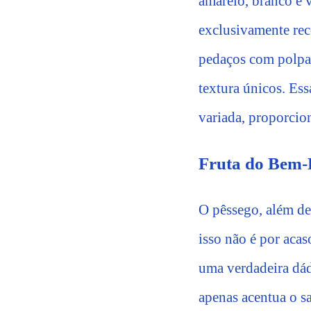
amarelo, branco e 
exclusivamente rec
pedaços com polpa 
textura únicos. Ess
variada, proporcio
Fruta do Bem-
O pêssego, além de
isso não é por aca
uma verdadeira dád
apenas acentua o s