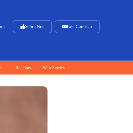
dade
Sobre Nós
Fale Conosco
da
Receitas
Web Stories