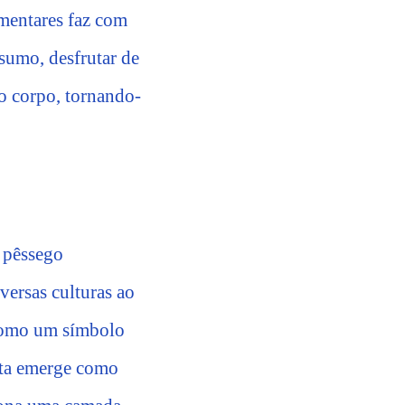
imentares faz com
esumo, desfrutar de
o corpo, tornando-
o pêssego
versas culturas ao
 como um símbolo
ruta emerge como