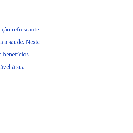
pção refrescante
ra a saúde. Neste
s benefícios
ável à sua