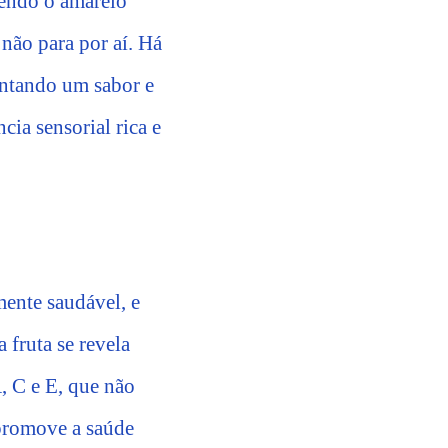
sendo o amarelo
não para por aí. Há
entando um sabor e
cia sensorial rica e
mente saudável, e
sa fruta se revela
, C e E, que não
 promove a saúde