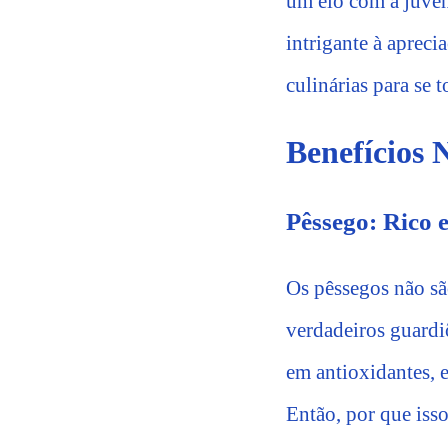
um elo com a juven
intrigante à apreci
culinárias para se t
Benefícios 
Pêssego: Rico 
Os pêssegos não sã
verdadeiros guardi
em antioxidantes, e
Então, por que iss