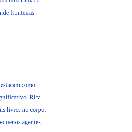
ciona uma camada
nde fronteiras
 destacam como
gnificativo. Rica
is livres no corpo.
 pequenos agentes