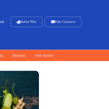
dade
Sobre Nós
Fale Conosco
da
Receitas
Web Stories