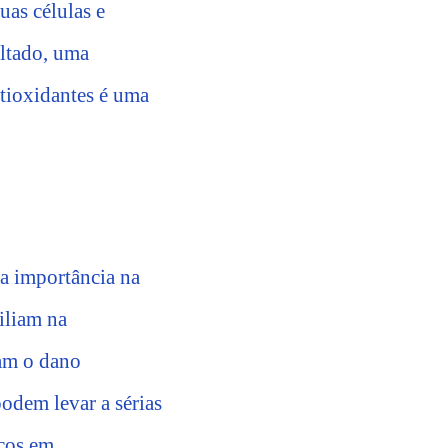
uas células e
ultado, uma
ntioxidantes é uma
a importância na
iliam na
zam o dano
podem levar a sérias
icos em