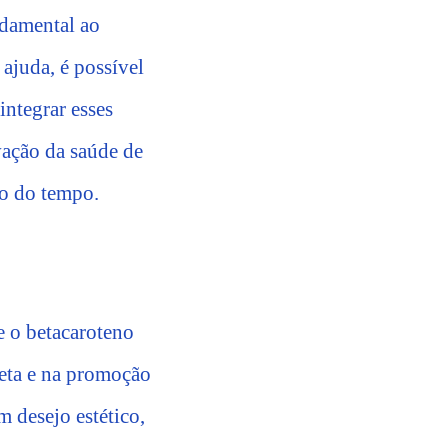
ndamental ao
ajuda, é possível
ntegrar esses
vação da saúde de
go do tempo.
e o betacaroteno
leta e na promoção
 desejo estético,