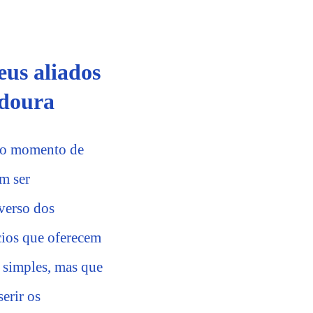
eus aliados
adoura
u o momento de
m ser
verso dos
cios que oferecem
 simples, mas que
erir os