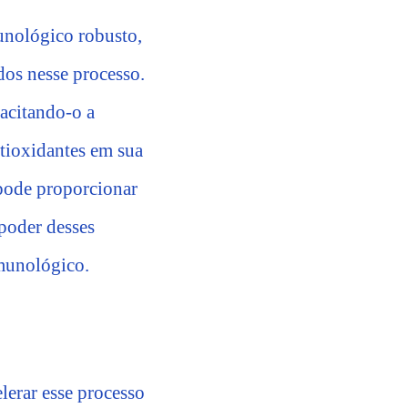
munológico robusto,
dos nesse processo.
pacitando-o a
ntioxidantes em sua
 pode proporcionar
 poder desses
imunológico.
lerar esse processo