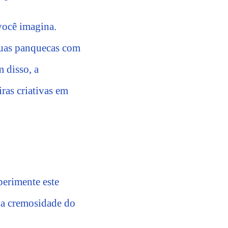
 você imagina.
 suas panquecas com
 disso, a
iras criativas em
perimente este
 a cremosidade do