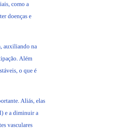
iais, como a
ter doenças e
a, auxiliando na
tipação. Além
táveis, o que é
rtante. Aliás, elas
) e a diminuir a
tes vasculares