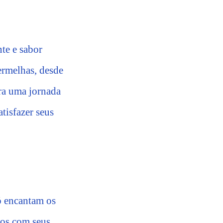
te e sabor
ermelhas, desde
ara uma jornada
atisfazer seus
ó encantam os
pos com seus