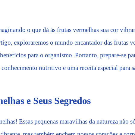
maginando o que dá às frutas vermelhas sua cor vibran
rtigo, exploraremos o mundo encantador das frutas v
 benefícios para o organismo. Portanto, prepare-se p
e conhecimento nutritivo e uma receita especial para s
elhas e Seus Segredos
rmelhas! Essas pequenas maravilhas da natureza não s
vibrante, mas também enchem nossos corações e cor