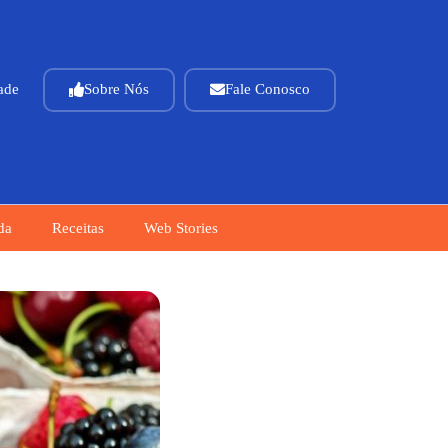
dade
Sobre Nós
Fale Conosco
da
Receitas
Web Stories