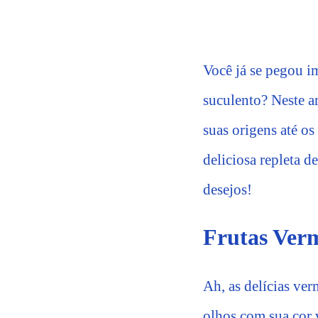
Você já se pegou i
suculento? Neste a
suas origens até os
deliciosa repleta d
desejos!
Frutas Verm
Ah, as delícias ve
olhos com sua cor 