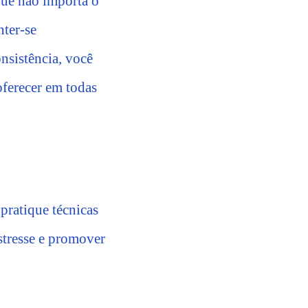
que não importa o
nter-se
nsistência, você
oferecer em todas
pratique técnicas
stresse e promover