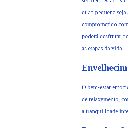
seu bem-estar físi
quão pequena seja a
comprometido com o
poderá desfrutar d
as etapas da vida.
Envelhecim
O bem-estar emocion
de relaxamento, co
a tranquilidade inte