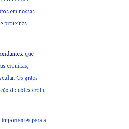
ntos em nossas
 e proteínas
oxidantes
, que
s crônicas,
cular. Os grãos
ação do colesterol e
 importantes para a