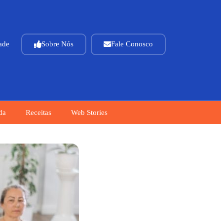
dade
Sobre Nós
Fale Conosco
da
Receitas
Web Stories