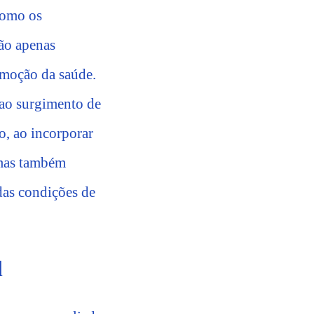
 como os
não apenas
moção da saúde.
 ao surgimento de
o, ao incorporar
 mas também
 das condições de
l