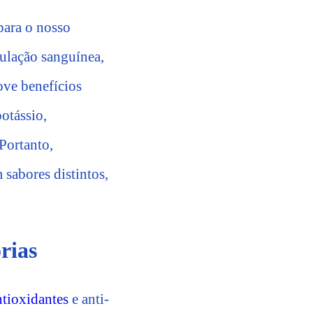
para o nosso
gulação sanguínea,
ove benefícios
potássio,
Portanto,
 sabores distintos,
rias
ntioxidantes
e anti-