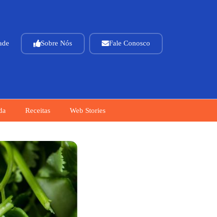
dade
Sobre Nós
Fale Conosco
da
Receitas
Web Stories