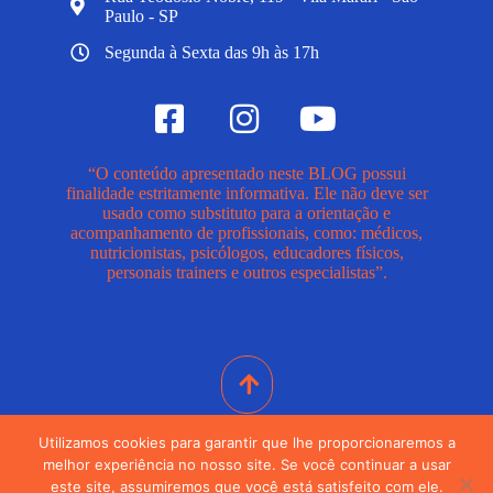
Paulo - SP
Segunda à Sexta das 9h às 17h
“O conteúdo apresentado neste BLOG possui
finalidade estritamente informativa. Ele não deve ser
usado como substituto para a orientação e
acompanhamento de profissionais, como: médicos,
nutricionistas, psicólogos, educadores físicos,
personais trainers e outros especialistas”.
Utilizamos cookies para garantir que lhe proporcionaremos a
melhor experiência no nosso site. Se você continuar a usar
© 2024. Todos Os Direitos Reservados
este site, assumiremos que você está satisfeito com ele.