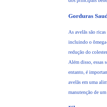
dos principais bene
Gorduras Saud
As avelãs são rica
incluindo o ômega-
redução do coleste
Além disso, essas 
entanto, é importa
avelãs em uma alim
manutenção de um 