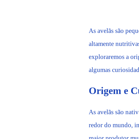
As avelãs são pequ
altamente nutritiva
exploraremos a orig
algumas curiosidade
Origem e Cu
As avelãs são nativ
redor do mundo, in
maior produtor mun