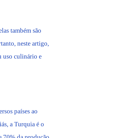
 elas também são
tanto, neste artigo,
 uso culinário e
ersos países ao
ás, a Turquia é o
de 70% da produção