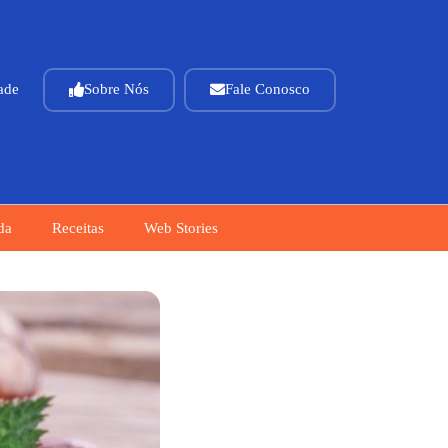
dade
Sobre Nós
Fale Conosco
da
Receitas
Web Stories