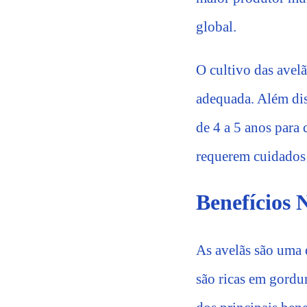
global.
O cultivo das avel
adequada. Além diss
de 4 a 5 anos para
requerem cuidados 
Benefícios 
As avelãs são uma e
são ricas em gordur