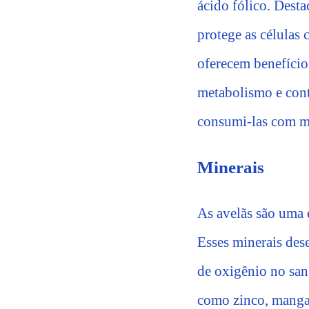
ácido fólico. Dest
protege as células 
oferecem benefício
metabolismo e cont
consumi-las com mo
Minerais
As avelãs são uma e
Esses minerais des
de oxigênio no san
como zinco, mangan