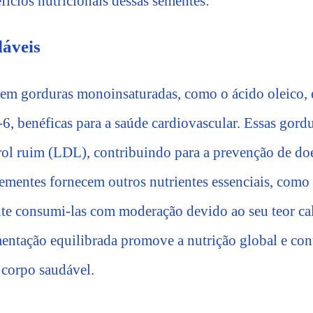
fícios nutricionais dessas sementes:
áveis
s em gorduras monoinsaturadas, como o ácido oleico, e
6, benéficas para a saúde cardiovascular. Essas gord
rol ruim (LDL), contribuindo para a prevenção de doe
sementes fornecem outros nutrientes essenciais, como
nte consumi-las com moderação devido ao seu teor cal
entação equilibrada promove a nutrição global e cont
corpo saudável.