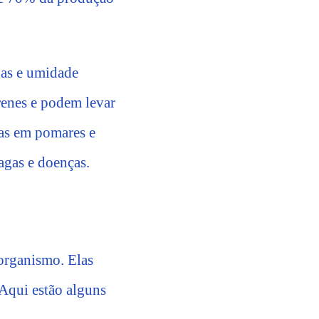
das e umidade
erenes e podem levar
das em pomares e
agas e doenças.
 organismo. Elas
 Aqui estão alguns