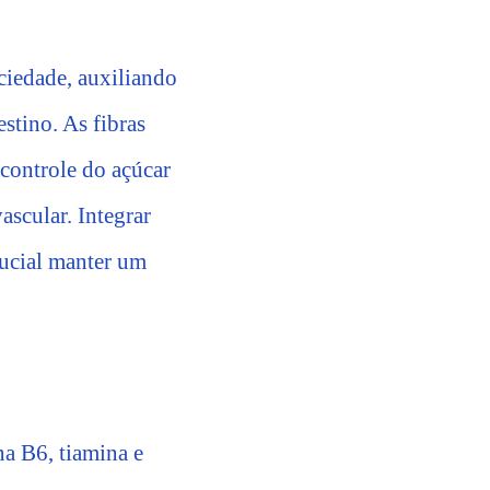
ciedade, auxiliando
stino. As fibras
controle do açúcar
ascular. Integrar
rucial manter um
na B6, tiamina e