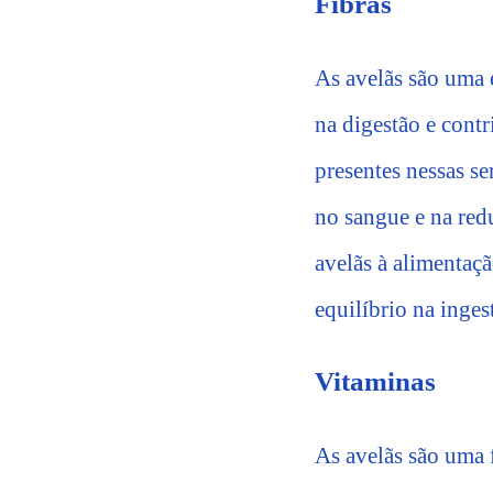
Fibras
As avelãs são uma 
na digestão e cont
presentes nessas 
no sangue e na red
avelãs à alimentaç
equilíbrio na inges
Vitaminas
As avelãs são uma f