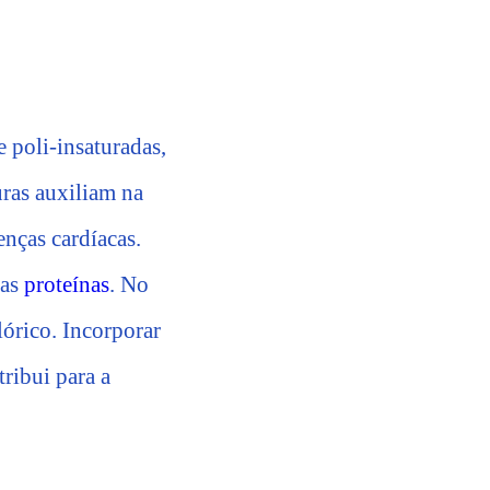
 poli-insaturadas,
uras auxiliam na
nças cardíacas.
 as
proteínas
. No
órico. Incorporar
ribui para a