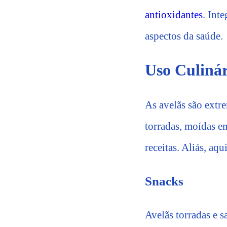
antioxidantes
. Int
aspectos da saúde.
Uso Culinár
As avelãs são extr
torradas, moídas e
receitas. Aliás, aq
Snacks
Avelãs torradas e 