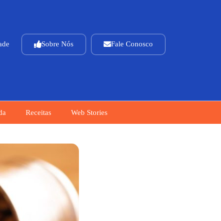
dade
Sobre Nós
Fale Conosco
da
Receitas
Web Stories