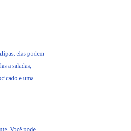
Alipas, elas podem
as a saladas,
docicado e uma
nte. Você pode