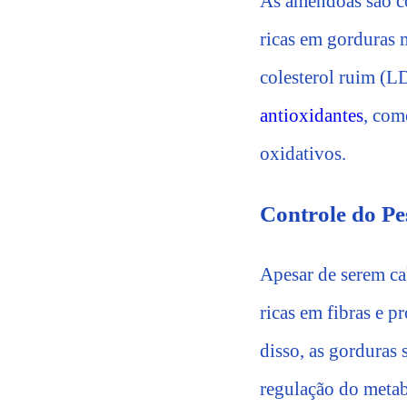
As amêndoas são co
ricas em gorduras 
colesterol ruim (L
antioxidantes
, com
oxidativos.
Controle do Pe
Apesar de serem ca
ricas em fibras e p
disso, as gorduras
regulação do meta