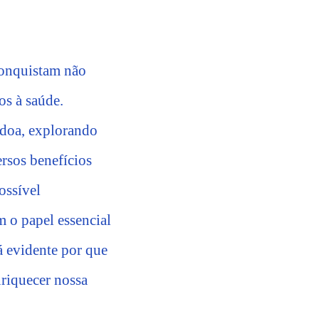
conquistam não
os à saúde.
ndoa, explorando
rsos benefícios
ossível
 o papel essencial
á evidente por que
nriquecer nossa