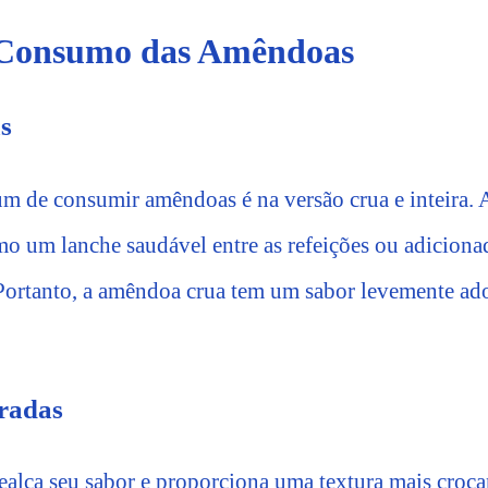
 Consumo das Amêndoas
as
 de consumir amêndoas é na versão crua e inteira. 
o um lanche saudável entre as refeições ou adicionad
. Portanto, a amêndoa crua tem um sabor levemente a
radas
ealça seu sabor e proporciona uma textura mais croca