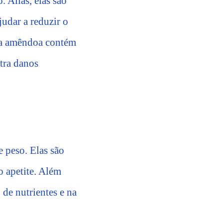
 Aliás, elas são
udar a reduzir o
, a amêndoa contém
tra danos
 peso. Elas são
o apetite. Além
de nutrientes e na