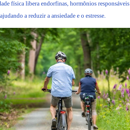
vidade física libera endorfinas, hormônios responsávei
 ajudando a reduzir a ansiedade e o estresse.