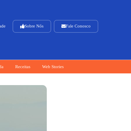
dade
Sobre Nós
Fale Conosco
da
Receitas
Web Stories