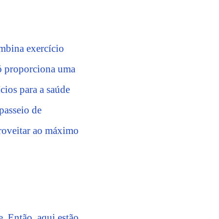
ombina exercício
 só proporciona uma
cios para a saúde
 passeio de
aproveitar ao máximo
e. Então, aqui estão