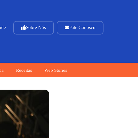
dade
Sobre Nós
Fale Conosco
da
Receitas
Web Stories