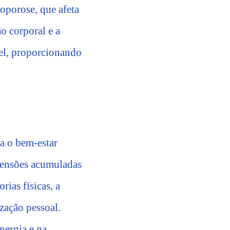
oporose, que afeta
o corporal e a
el, proporcionando
ra o bem-estar
 tensões acumuladas
rias físicas, a
zação pessoal.
nergia e na