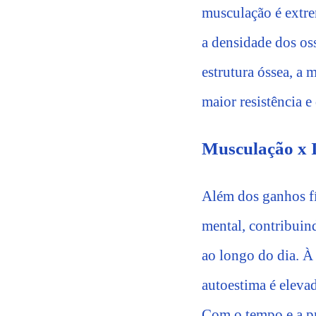
musculação é extre
a densidade dos os
estrutura óssea, 
maior resistência e
Musculação x I
Além dos ganhos fís
mental, contribuin
ao longo do dia. À 
autoestima é eleva
Com o tempo e a pr