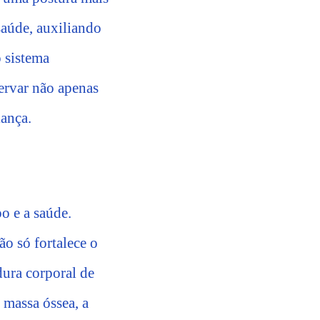
saúde, auxiliando
o sistema
servar não apenas
ança.
o e a saúde.
o só fortalece o
dura corporal de
 massa óssea, a