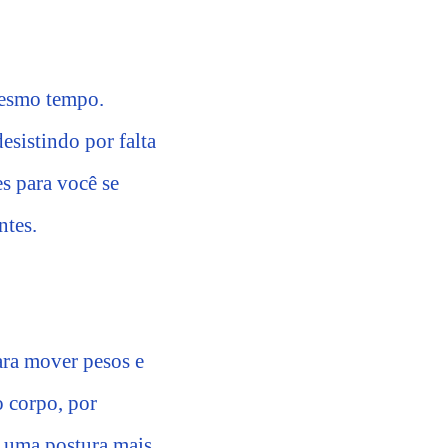
mesmo tempo.
esistindo por falta
es para você se
ntes.
ara mover pesos e
o corpo, por
e uma postura mais