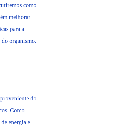
iscutiremos como
mbém melhorar
icas para a
o do organismo.
 proveniente do
icos. Como
 de energia e