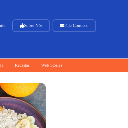
dade
Sobre Nós
Fale Conosco
da
Receitas
Web Stories