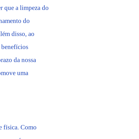
er que a limpeza do
onamento do
Além disso, ao
 benefícios
prazo da nossa
promove uma
e física. Como