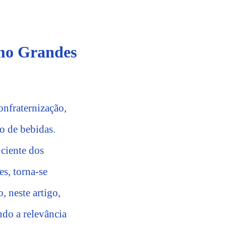
omo Grandes
onfraternização,
o de bebidas.
ciente dos
s, torna-se
, neste artigo,
ndo a relevância